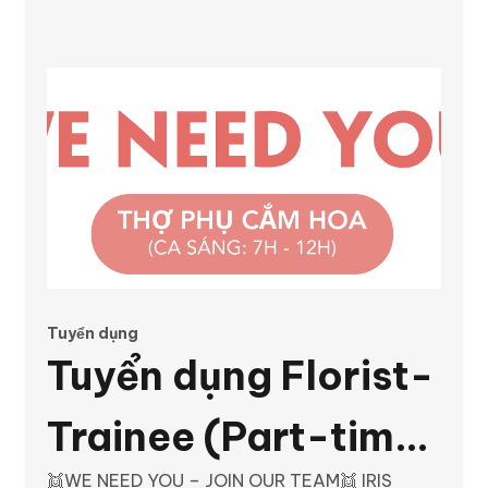
HOA NGHIỆP DƯ -
Junior Florist Số
lượng 01 (Full-time)
Tuyển dụng
Tuyển dụng Florist-
Trainee (Part-time:
👯WE NEED YOU – JOIN OUR TEAM👯 IRIS