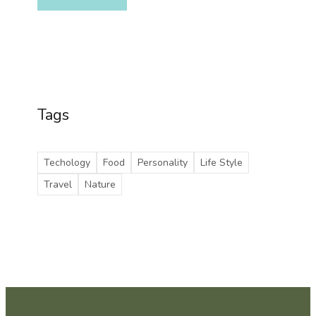
trách sáng tạo nội dung,
sản xuất hình ảnh, video
và đăng tải lên các kênh
truyền thông Social
Tags
Techology
Food
Personality
Life Style
Travel
Nature