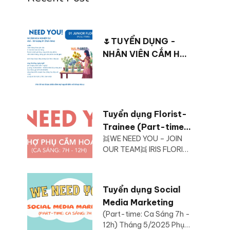
🌷TUYỂN DỤNG -
NHÂN VIÊN CẮM HOA
NGHIỆP DƯ - Junior
Florist Số lượng 01
(Full-time)
Tuyển dụng Florist-
Trainee (Part-time:
👯WE NEED YOU – JOIN
Ca Sáng 7h-12h)
OUR TEAM👯 IRIS FLORIST
Tháng 10/2025
cần tuyển: 1 bạn Florist-
assistant (Ca ...
Tuyển dụng Social
Media Marketing
(Part-time: Ca Sáng 7h -
12h) Tháng 5/2025 Phụ