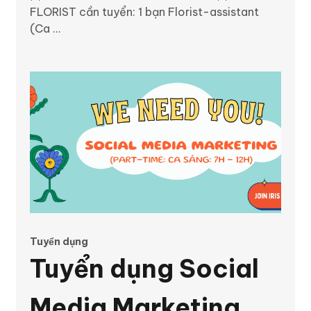
Ca Sáng 7h-12h)
FLORIST cần tuyển: 1 bạn Florist-assistant
(Ca ...
Tháng 10/2025
Tuyển dụng
Tuyển dụng Social
Media Marketing