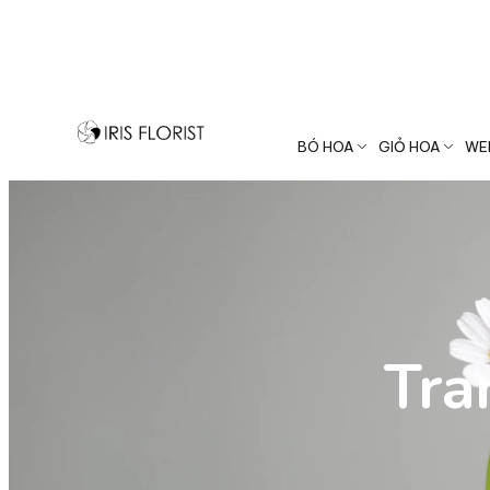
Hotline: 033.999.1526
BÓ HOA
GIỎ HOA
WE
Trang