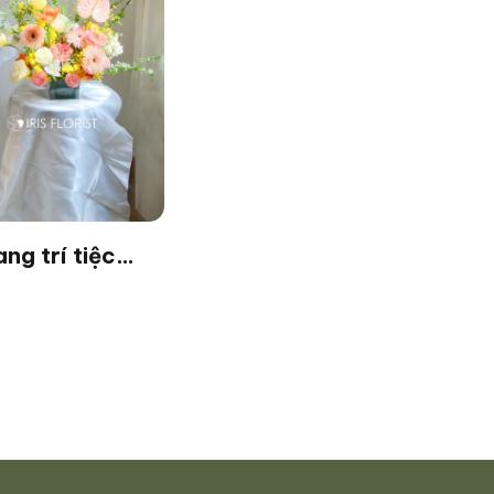
ng trí tiệc
a