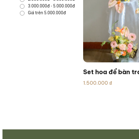
3.000.000đ - 5.000.000đ
Giá trên 5.000.000đ
Set hoa để bàn tra
cưới/ ăn hỏi tại gi
1.500.000 ₫