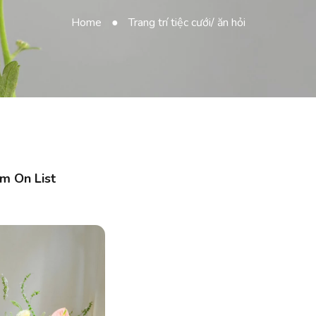
Home
●
Trang trí tiệc cưới/ ăn hỏi
em On List