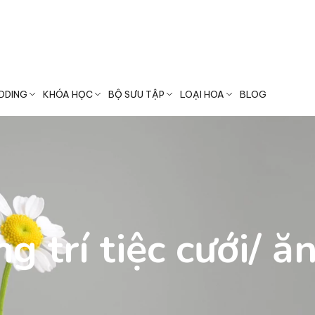
Chào mừng bạn đến với Iris Florist
DDING
KHÓA HỌC
BỘ SƯU TẬP
LOẠI HOA
BLOG
 trí tiệc cưới/ ă