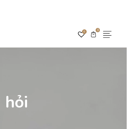
Settings
0
0
n hỏi