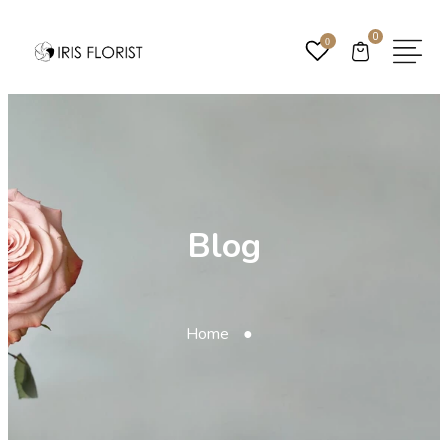
0
0
Blog
Home
●