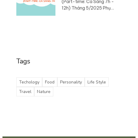
(Part-time: Ca Sáng 7h -
12h) Tháng 5/2025 Phụ
trách sáng tạo nội dung,
sản xuất hình ảnh, video
và đăng tải lên các kênh
truyền thông Social
Tags
Techology
Food
Personality
Life Style
Travel
Nature