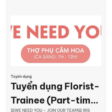
HOA NGHIỆP DƯ -
Junior Florist Số
lượng 01 (Full-time)
Tuyển dụng
Tuyển dụng Florist-
Trainee (Part-time:
👯WE NEED YOU – JOIN OUR TEAM👯 IRIS