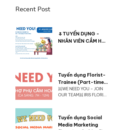
Recent Post
🌷TUYỂN DỤNG -
NHÂN VIÊN CẮM HOA
NGHIỆP DƯ - Junior
Florist Số lượng 01
(Full-time)
Tuyển dụng Florist-
Trainee (Part-time:
👯WE NEED YOU – JOIN
Ca Sáng 7h-12h)
OUR TEAM👯 IRIS FLORIST
Tháng 10/2025
cần tuyển: 1 bạn Florist-
assistant (Ca ...
Tuyển dụng Social
Media Marketing