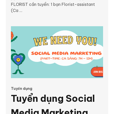
Ca Sáng 7h-12h)
FLORIST cần tuyển: 1 bạn Florist-assistant
(Ca ...
Tháng 10/2025
Tuyển dụng
Tuyển dụng Social
Media Marketing