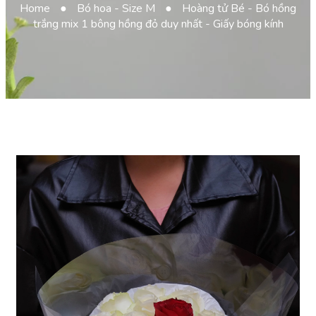
Home
●
Bó hoa - Size M
●
Hoàng tử Bé - Bó hồng
trắng mix 1 bông hồng đỏ duy nhất - Giấy bóng kính