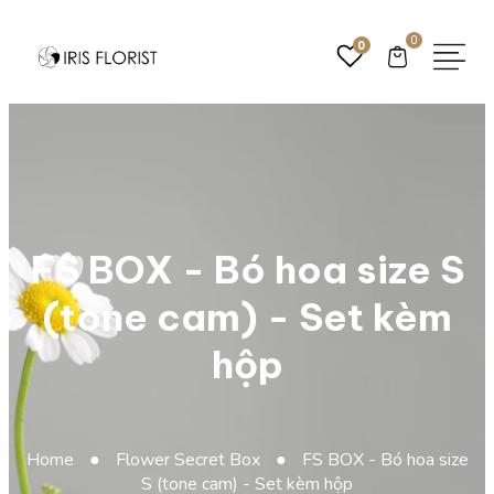
0
0
FS BOX - Bó hoa size S
(tone cam) - Set kèm
hộp
Home
●
Flower Secret Box
●
FS BOX - Bó hoa size
S (tone cam) - Set kèm hộp