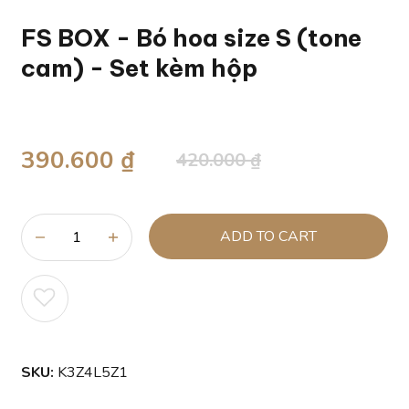
FS BOX - Bó hoa size S (tone
cam) - Set kèm hộp
390.600 ₫
420.000 ₫
ADD TO CART
SKU:
K3Z4L5Z1