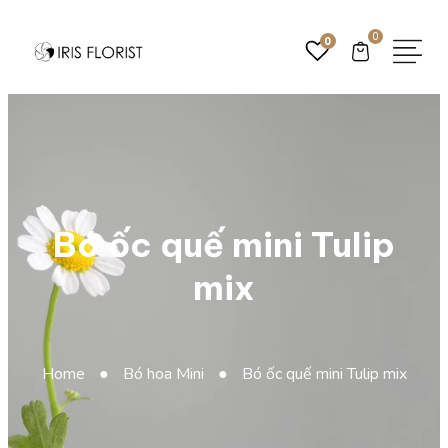
0
0
Bó ốc quế mini Tulip
mix
Home
●
Bó hoa Mini
●
Bó ốc quế mini Tulip mix