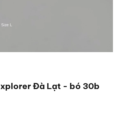
 Size L
xplorer Đà Lạt - bó 30b