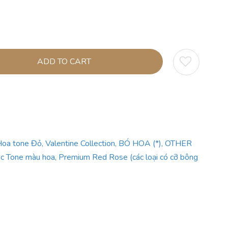
ADD TO CART
oa tone Đỏ
,
Valentine Collection
,
BÓ HOA (*)
,
OTHER
́c Tone màu hoa
,
Premium Red Rose (các loại có cỡ bông