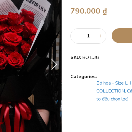
790.000 ₫
SKU:
BO.L.38
Categories:
Bó hoa - Size L
,
H
COLLECTION
,
Ca
to đều chọn lọc)