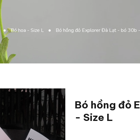
●
Bó hoa - Size L
●
Bó hồng đỏ Explorer Đà Lạt - bó 30b -
Bó hồng đỏ E
- Size L