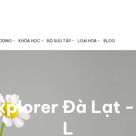
Chào mừng bạn đến với Iris Florist
DDING
KHÓA HỌC
BỘ SƯU TẬP
LOẠI HOA
BLOG
plorer Đà Lạt -
L