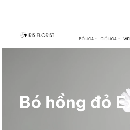
Hotline: 033.999.1526
BÓ HOA
GIỎ HOA
WE
Bó hồng đỏ Ex