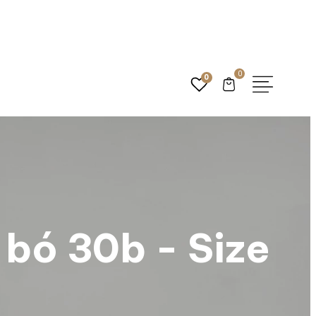
Settings
0
0
 bó 30b - Size